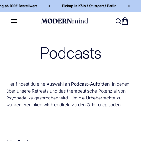
Zum Inhalt springen
00€ Bestellwert
Pickup in Köln / Stuttgart / Berlin
Kosten
MODERNmind | Psychedelics & Retreats für dein 
Warenkor
Navigationsmenü öffnen
Suche öffne
Podcasts
Hier findest du eine Auswahl an
Podcast-Auftritten
, in denen
über unsere Retreats und das therapeutische Potenzial von
Psychedelika gesprochen wird. Um die Urheberrechte zu
wahren, verlinken wir hier direkt zu den Originalepisoden.