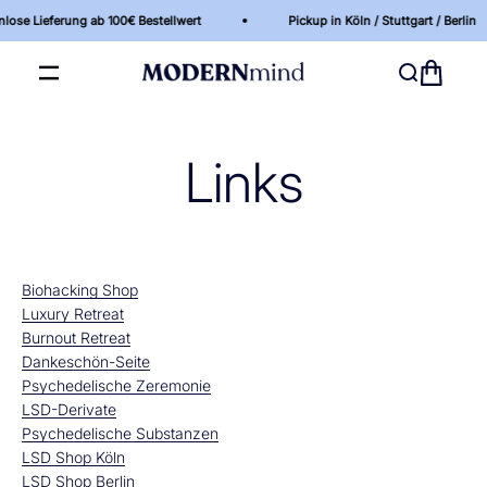
Zum Inhalt springen
lose Lieferung ab 100€ Bestellwert
Pickup in Köln / Stuttgart / Berlin
MODERNmind | Psychedelics & Retreats für dein 
Warenkor
Navigationsmenü öffnen
Suche öffne
Links
Biohacking Shop
Luxury Retreat
Burnout Retreat
Dankeschön-Seite
Psychedelische Zeremonie
LSD-Derivate
Psychedelische Substanzen
LSD Shop Köln
LSD Shop Berlin