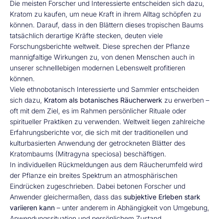
Die meisten Forscher und Interessierte entscheiden sich dazu,
Kratom zu kaufen, um neue Kraft in ihrem Alltag schöpfen zu
können. Darauf, dass in den Blättern dieses tropischen Baums
tatsächlich derartige Kräfte stecken, deuten viele
Forschungsberichte weltweit. Diese sprechen der Pflanze
mannigfaltige Wirkungen zu, von denen Menschen auch in
unserer schnelllebigen modernen Lebenswelt profitieren
können.
Viele ethnobotanisch Interessierte und Sammler entscheiden
sich dazu,
Kratom als botanisches Räucherwerk
zu erwerben –
oft mit dem Ziel, es im Rahmen persönlicher Rituale oder
spiritueller Praktiken zu verwenden. Weltweit liegen zahlreiche
Erfahrungsberichte vor, die sich mit der traditionellen und
kulturbasierten Anwendung der getrockneten Blätter des
Kratombaums (Mitragyna speciosa) beschäftigen.
In individuellen Rückmeldungen aus dem Räucherumfeld wird
der Pflanze ein breites Spektrum an atmosphärischen
Eindrücken zugeschrieben. Dabei betonen Forscher und
Anwender gleichermaßen, dass das
subjektive Erleben stark
variieren kann
– unter anderem in Abhängigkeit von Umgebung,
Anwendungssituation und persönlichem Zustand.