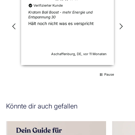
Verifizierter Kunde
V
Kratom Bali Boost - mehr Energie und
Krat
Entspannung 30
Ents
Hält noch nicht was es verspricht
Das
mei
hat
run
ent
Aschaffenburg, DE, vor 11 Monaten
Pause