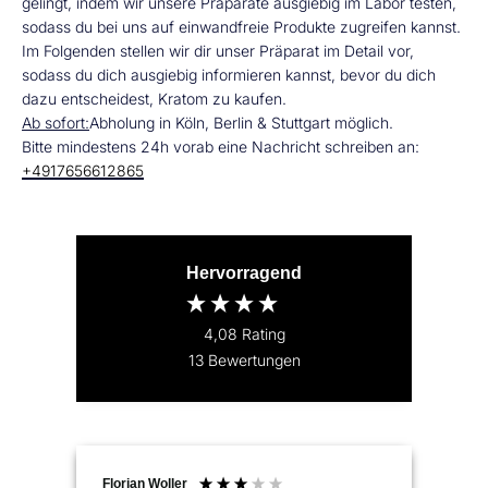
gelingt, indem wir unsere Präparate ausgiebig im Labor testen,
sodass du bei uns auf einwandfreie Produkte zugreifen kannst.
Im Folgenden stellen wir dir unser Präparat im Detail vor,
sodass du dich ausgiebig informieren kannst, bevor du dich
dazu entscheidest, Kratom zu kaufen.
Ab sofort:
Abholung in Köln, Berlin & Stuttgart möglich.
Bitte mindestens 24h vorab eine Nachricht schreiben an:
+4917656612865
Hervorragend
4,08
Rating
13
Bewertungen
Florian Woller
Ano