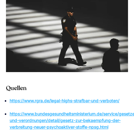
Quellen
https://www.rgra.de/legal-highs-strafbar-und-verboten/
https://www.bundesgesundheitsministerium.de/service/gesetz
und-verordnungen/detail/gesetz-zur-bekaempfung-der-
verbreitung-neuer-psychoaktiver-stoffe-npsg.html